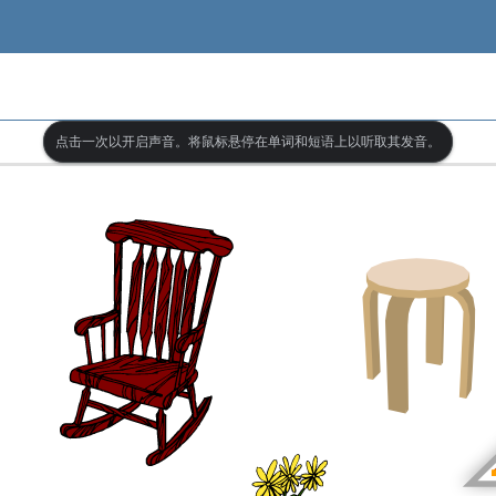
点击一次以开启声音。将鼠标悬停在单词和短语上以听取其发音。