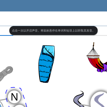
点击一次以开启声音。将鼠标悬停在单词和短语上以听取其发音。