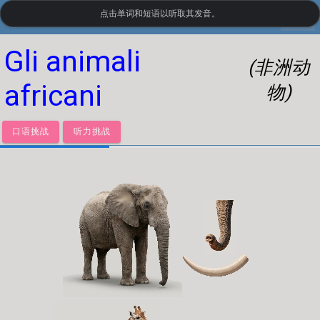
点击单词和短语以听取其发音。
settings
LanguageGuide.org
•
意大利语视觉词汇
Gli animali
(非洲动
africani
物)
口语挑战
听力挑战