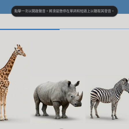
點擊一次以開啟聲音。將滑鼠懸停在單詞和短語上以聽取其發音。