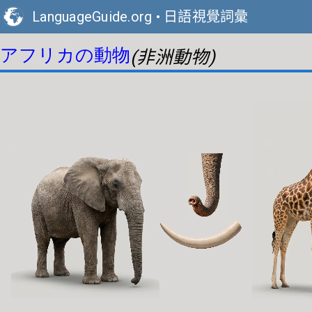
LanguageGuide.org
•
日語視覺詞彙
アフリカの動物
(非洲動物)