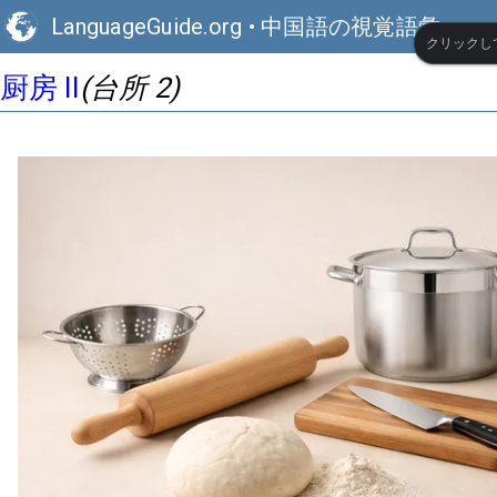
LanguageGuide.org
•
中国語の視覚語彙
クリックし
厨房 II
(台所 2)