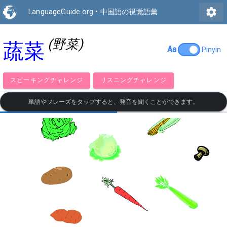
settings
LanguageGuide.org
•
中国語の視覚語彙
(野菜)
蔬菜
Aa
Pinyin
スピーキングチャレンジ
リスニングチャレンジ
単語やフレーズをタップすると、発音を聞くことができます。