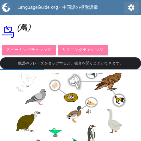
settings
LanguageGuide.org
•
中国語の視覚語彙
(鳥)
鸟
スピーキングチャレンジ
リスニングチャレンジ
単語やフレーズをタップすると、発音を聞くことができます。