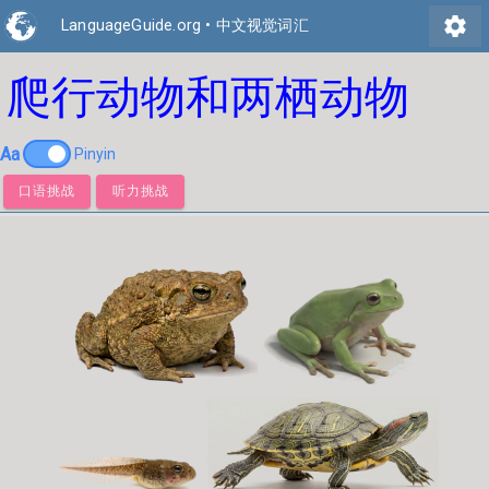
settings
LanguageGuide.org
•
中文视觉词汇
爬行动物和两栖动物
Aa
Pinyin
口语挑战
听力挑战