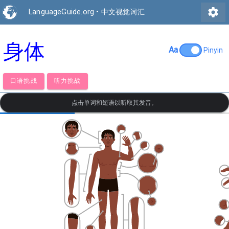
settings
LanguageGuide.org
•
中文视觉词汇
身体
Aa
Pinyin
口语挑战
听力挑战
点击单词和短语以听取其发音。