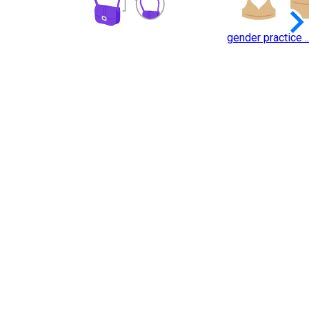
keyboard_arrow_
gender practice ..