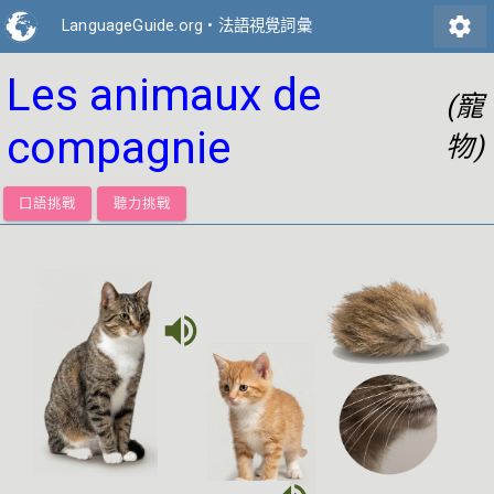
settings
LanguageGuide.org
•
法語視覺詞彙
Les animaux de
(寵
compagnie
物)
口語挑戰
聽力挑戰
volume_up