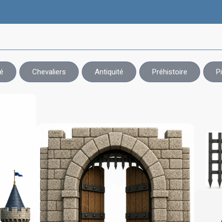
é
Chevaliers
Antiquité
Préhistoire
P