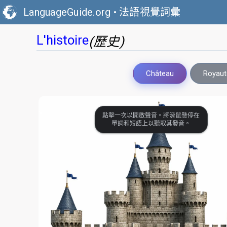
LanguageGuide.org
•
法語視覺詞彙
L'histoire
(歷史)
Château
Royaut
點擊一次以開啟聲音。將滑鼠懸停在
單詞和短語上以聽取其發音。