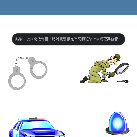
點擊一次以開啟聲音。將滑鼠懸停在單詞和短語上以聽取其發音。