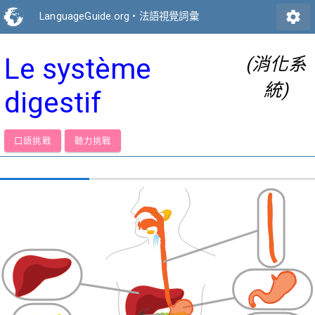
settings
LanguageGuide.org
•
法語視覺詞彙
Le système
(消化系
統)
digestif
口語挑戰
聽力挑戰