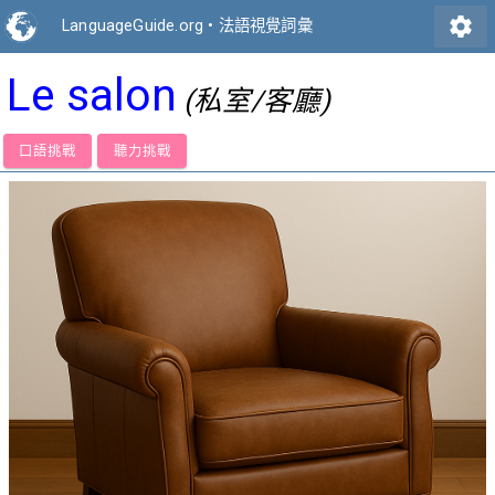
settings
LanguageGuide.org
•
法語視覺詞彙
Le salon
(私室/客廳)
口語挑戰
聽力挑戰