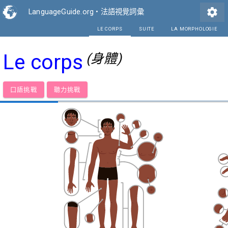
settings
LanguageGuide.org
•
法語視覺詞彙
LE CORPS
SUIT
Le corps
(身體)
口語挑戰
聽力挑戰