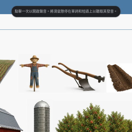
點擊一次以開啟聲音。將滑鼠懸停在單詞和短語上以聽取其發音。