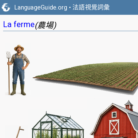
LanguageGuide.org
•
法語視覺詞彙
La ferme
(農場)