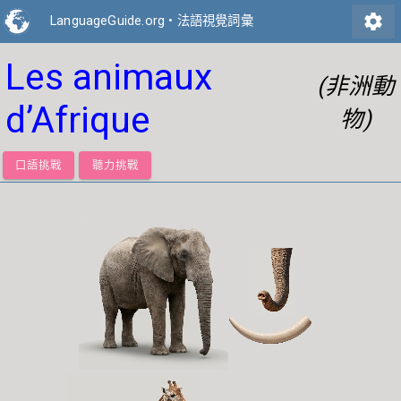
settings
LanguageGuide.org
•
法語視覺詞彙
Les animaux
(非洲動
d’Afrique
物)
口語挑戰
聽力挑戰