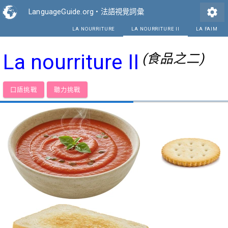
settings
LanguageGuide.org
•
法語視覺詞彙
LA NOURRITURE
LA NOUR
La nourriture II
(食品之二)
口語挑戰
聽力挑戰