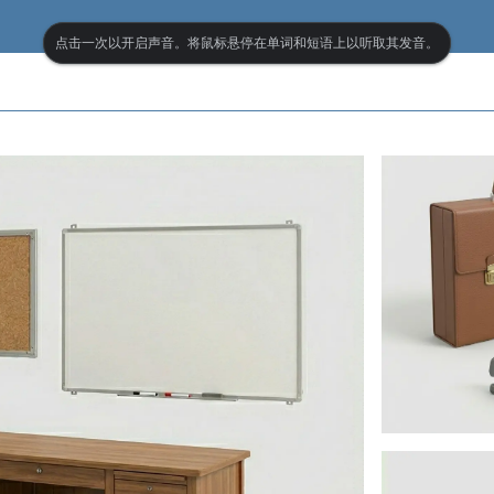
点击一次以开启声音。将鼠标悬停在单词和短语上以听取其发音。