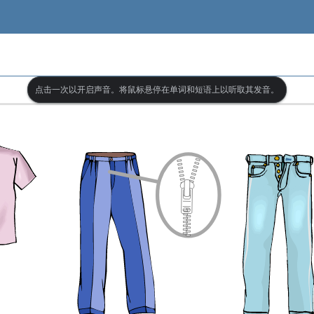
点击一次以开启声音。将鼠标悬停在单词和短语上以听取其发音。