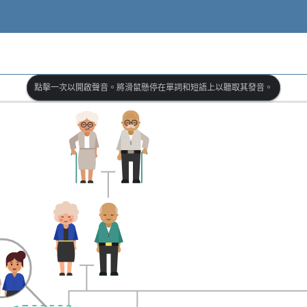
點擊一次以開啟聲音。將滑鼠懸停在單詞和短語上以聽取其發音。