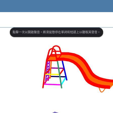
點擊一次以開啟聲音。將滑鼠懸停在單詞和短語上以聽取其發音。