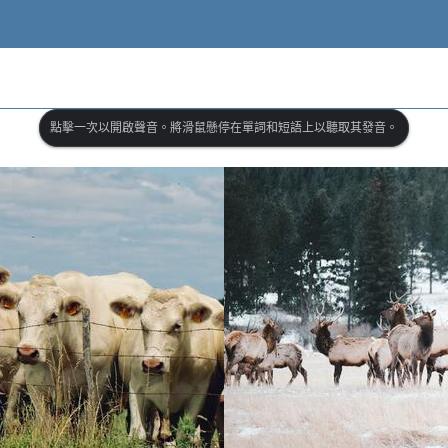
點擊一次以開啟聲音。將滑鼠懸停在單詞和短語上以聽取其發音。