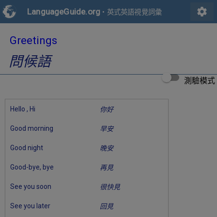
settings
LanguageGuide.org
•
英式英語視覺詞彙
Greetings
問候語
測驗模式
Hello , Hi
你好
Good morning
早安
Good night
晚安
Good-bye, bye
再見
See you soon
很快見
See you later
回見