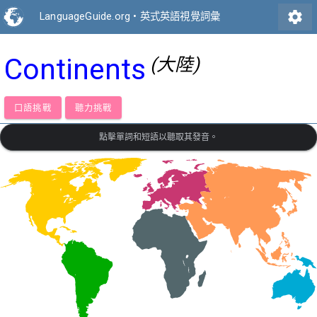
settings
LanguageGuide.org
•
英式英語視覺詞彙
Continents
(大陸)
口語挑戰
聽力挑戰
點擊單詞和短語以聽取其發音。