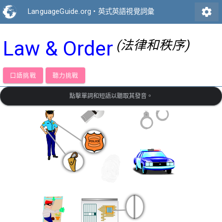
settings
LanguageGuide.org
•
英式英語視覺詞彙
Law & Order
(法律和秩序)
口語挑戰
聽力挑戰
點擊單詞和短語以聽取其發音。