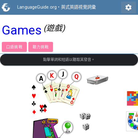
settings
LanguageGuide.org
•
英式英語視覺詞彙
Games
(遊戲)
口語挑戰
聽力挑戰
點擊單詞和短語以聽取其發音。