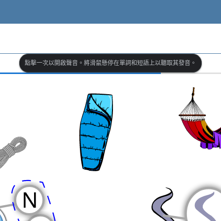
點擊一次以開啟聲音。將滑鼠懸停在單詞和短語上以聽取其發音。