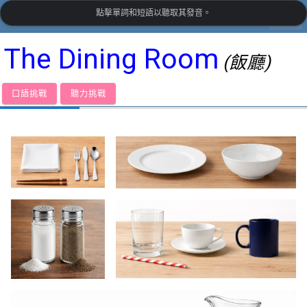
點擊單詞和短語以聽取其發音。
settings
LanguageGuide.org
•
英式英語視覺詞彙
The Dining Room
(飯廳)
口語挑戰
聽力挑戰