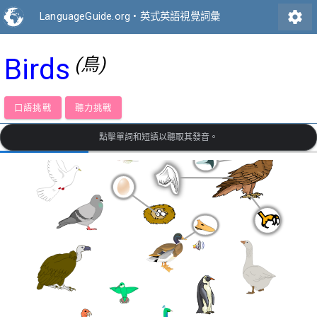
settings
LanguageGuide.org
•
英式英語視覺詞彙
Birds
(鳥)
口語挑戰
聽力挑戰
點擊單詞和短語以聽取其發音。