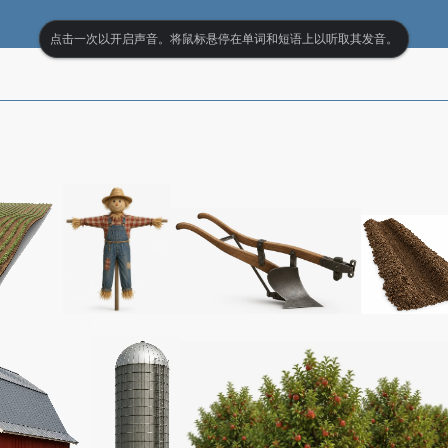
点击一次以开启声音。将鼠标悬停在单词和短语上以听取其发音。