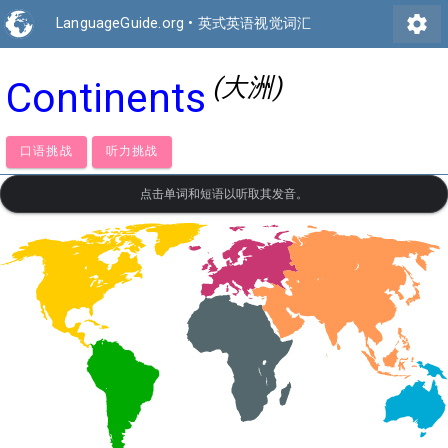
settings
LanguageGuide.org
•
英式英语视觉词汇
(大洲)
Continents
口语挑战
听力挑战
点击单词和短语以听取其发音。