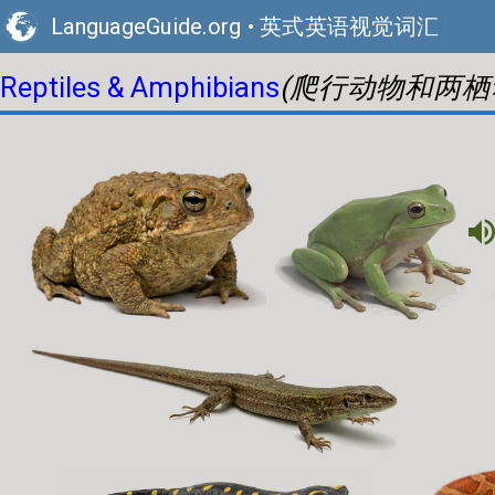
LanguageGuide.org
•
英式英语视觉词汇
(爬行动物和两栖
Reptiles & Amphibians
volume_