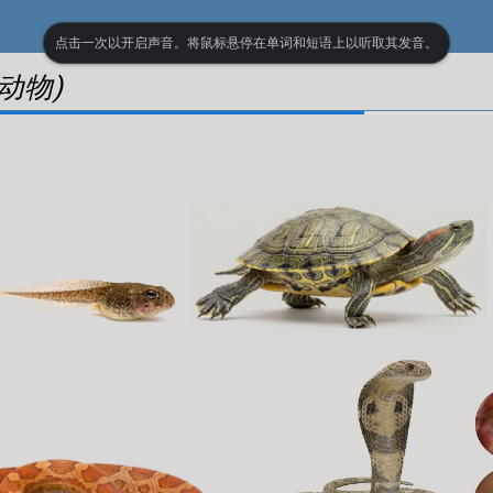
点击一次以开启声音。将鼠标悬停在单词和短语上以听取其发音。
动物)
up