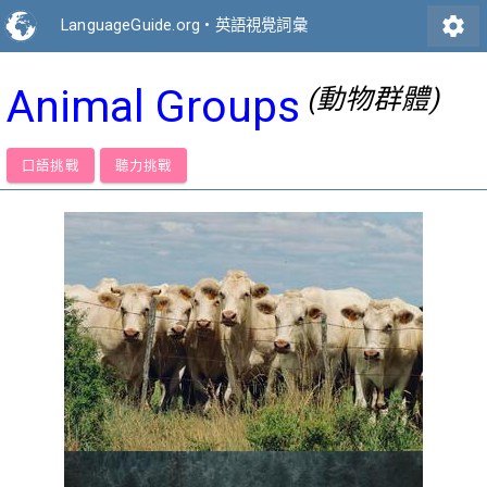
settings
LanguageGuide.org
•
英語視覺詞彙
Animal Groups
(動物群體)
口語挑戰
聽力挑戰