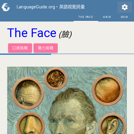
settings
LanguageGuide.org
•
英語視覺詞彙
THE FA
The Face
(臉)
口語挑戰
聽力挑戰