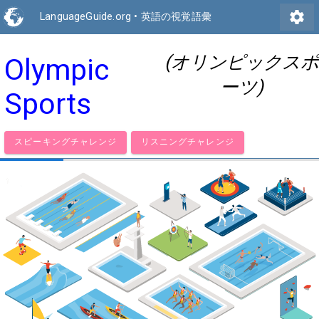
settings
LanguageGuide.org
•
英語の視覚語彙
(オリンピックスポ
Olympic
ーツ)
Sports
スピーキングチャレンジ
リスニングチャレンジ