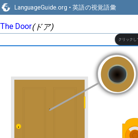
LanguageGuide.org
•
英語の視覚語彙
The Door
(ドア)
クリックし