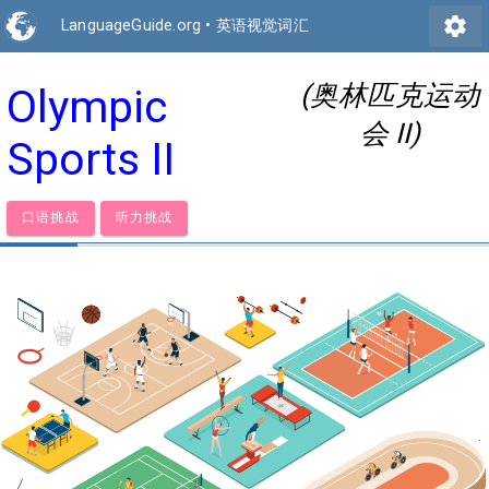
settings
LanguageGuide.org
•
英语视觉词汇
(奥林匹克运动
Olympic
会 II)
Sports II
口语挑战
听力挑战