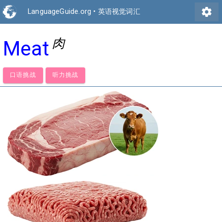
settings
LanguageGuide.org
•
英语视觉词汇
肉
Meat
口语挑战
听力挑战