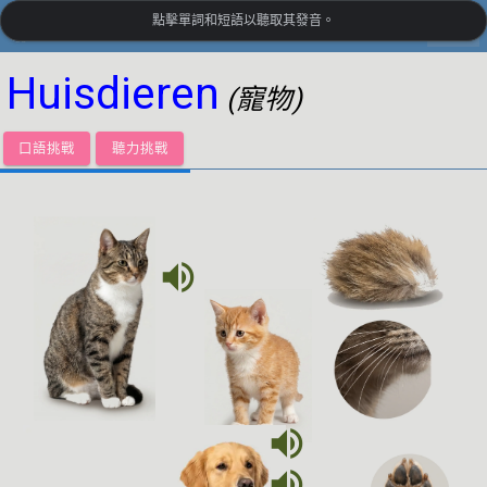
點擊單詞和短語以聽取其發音。
settings
LanguageGuide.org
•
荷蘭語視覺詞彙
Huisdieren
(寵物)
口語挑戰
聽力挑戰
volume_up
volume_up
volume_up