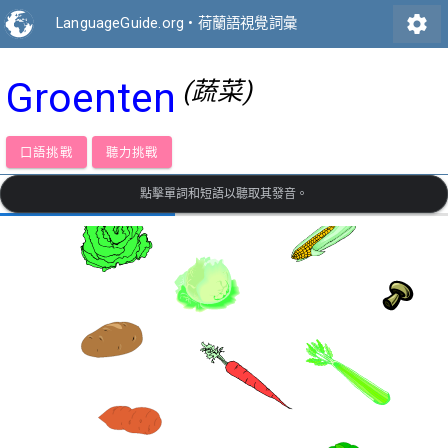
settings
LanguageGuide.org
•
荷蘭語視覺詞彙
Groenten
(蔬菜)
口語挑戰
聽力挑戰
點擊單詞和短語以聽取其發音。