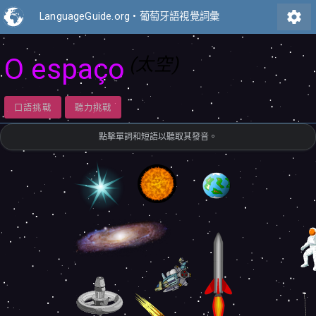
settings
LanguageGuide.org
•
葡萄牙語視覺詞彙
O espaço
(太空)
口語挑戰
聽力挑戰
點擊單詞和短語以聽取其發音。