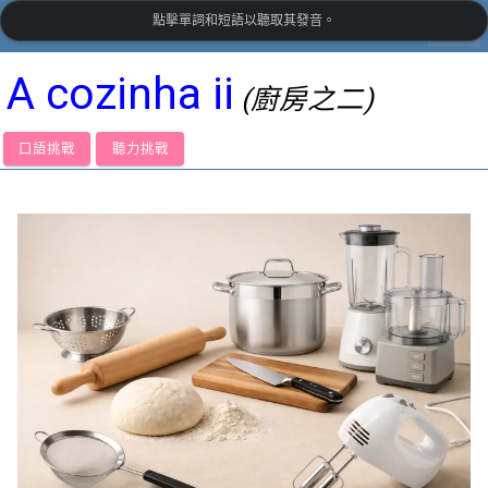
點擊單詞和短語以聽取其發音。
settings
LanguageGuide.org
•
葡萄牙語視覺詞彙
A cozinha ii
(廚房之二)
口語挑戰
聽力挑戰