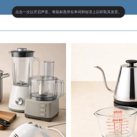
点击一次以开启声音。将鼠标悬停在单词和短语上以听取其发音。