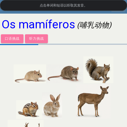
点击单词和短语以听取其发音。
settings
LanguageGuide.org
•
葡萄牙语视觉词汇
Os mamíferos
(哺乳动物)
口语挑战
听力挑战