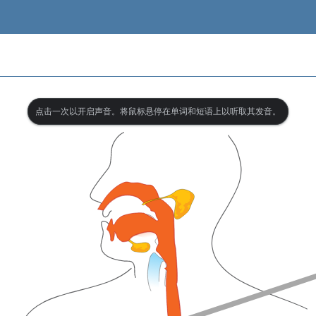
点击一次以开启声音。将鼠标悬停在单词和短语上以听取其发音。