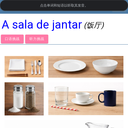
点击单词和短语以听取其发音。
settings
LanguageGuide.org
•
葡萄牙语视觉词汇
A sala de jantar
(饭厅)
口语挑战
听力挑战