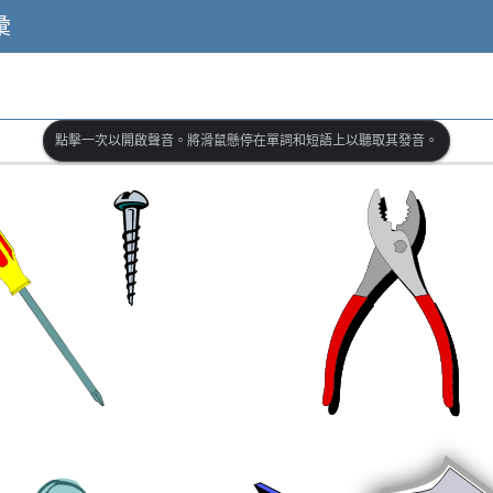
彙
點擊一次以開啟聲音。將滑鼠懸停在單詞和短語上以聽取其發音。