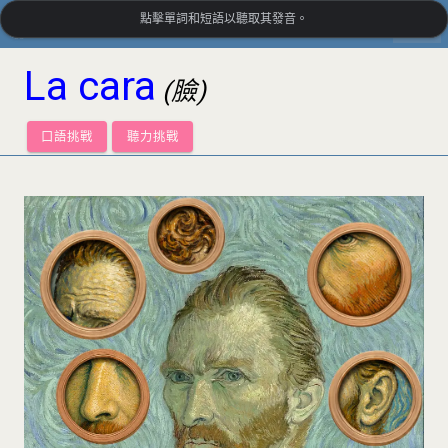
點擊單詞和短語以聽取其發音。
settings
LanguageGuide.org
•
墨西哥西班牙語視覺詞彙
La cara
(臉)
口語挑戰
聽力挑戰